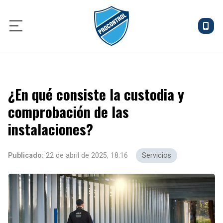
INICIO
¿En qué consiste la custodia y
CONTROL DE ACCESOS
comprobación de las
CONSERJERÍA
instalaciones?
COMPROBACIÓN DE INSTALACIONES
Publicado:
22 de abril de 2025, 18:16
Servicios
NOTICIAS
CONTACTO