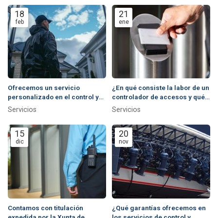
18
21
feb
ene
Ofrecemos un servicio
¿En qué consiste la labor de un
personalizado en el control y
controlador de accesos y qué
gestión auxiliar
garantías le brindamos?
Servicios
Servicios
15
20
dic
nov
Contamos con titulación
¿Qué garantías ofrecemos en
expedida por la Xunta de
los servicios de control y